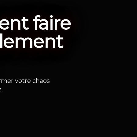
ent faire
plement
ormer votre chaos
.